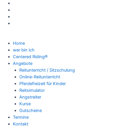
Zum
Inhalt
springen
Home
wer bin ich
Centered Riding®
Angebote
Reitunterricht / Sitzschulung
Online-Reitunterricht
Pferdefreizeit für Kinder
Reitsimulator
Angstreiter
Kurse
Gutscheine
Termine
Kontakt